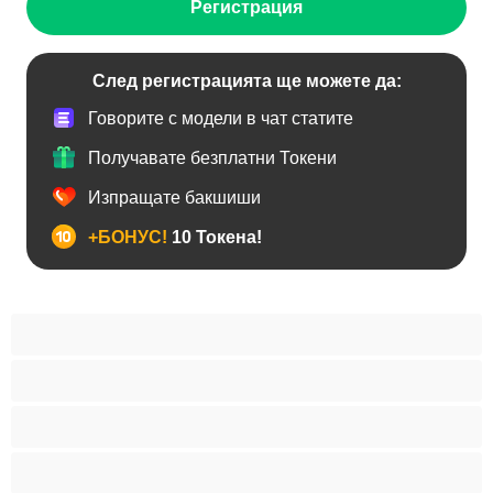
Регистрация
След регистрацията ще можете да:
Говорите с модели в чат статите
Получавате безплатни Токени
Изпращате бакшиши
+БОНУС!
10 Токена!
BDSM
Азиатки
Анален
Арабки