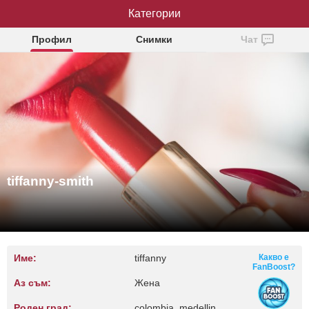
tiffanny-smith
Категории
Профил
Снимки
Чат
tiffanny-smith
Име:
tiffanny
Какво е
FanBoost?
Аз съм:
Жена
Роден град:
colombia, medellin