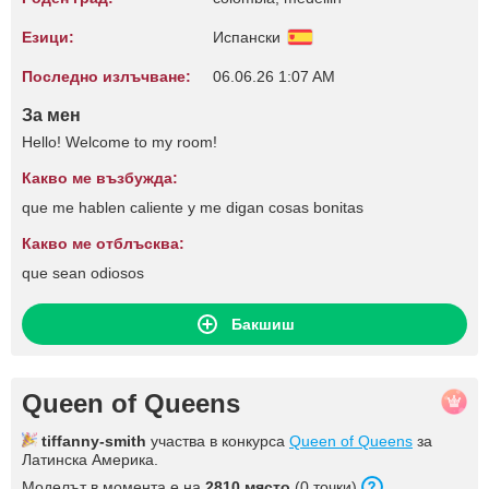
Езици:
Испански
Последно излъчване:
06.06.26 1:07 AM
За мен
Hello! Welcome to my room!
Какво ме възбужда:
que me hablen caliente y me digan cosas bonitas
Какво ме отблъсква:
que sean odiosos
Бакшиш
Queen of Queens
tiffanny-smith
участва в конкурса
Queen of Queens
за
Латинска Америка.
Моделът в момента е на
2810 място
(0 точки).