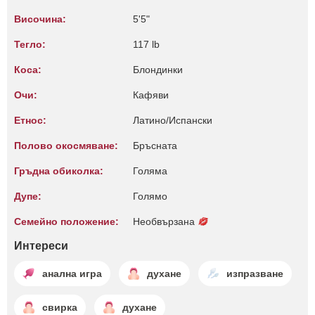
Височина:
5'5"
Тегло:
117 lb
Коса:
Блондинки
Очи:
Кафяви
Етнос:
Латино/Испански
Полово окосмяване:
Бръсната
Гръдна обиколка:
Голяма
Дупе:
Голямо
Семейно положение:
Необвързана
Интереси
анална игра
духане
изпразване
свирка
духане