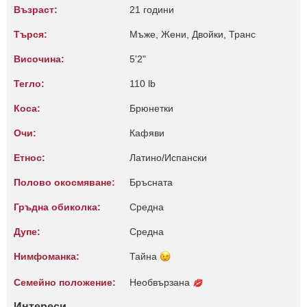
Възраст:
21 години
Търся:
Мъже, Жени, Двойки, Транс
Височина:
5'2"
Тегло:
110 lb
Коса:
Брюнетки
Очи:
Кафяви
Етнос:
Латино/Испански
Полово окосмяване:
Бръсната
Гръдна обиколка:
Среднa
Дупе:
Среднa
Нимфоманка:
Тайна
Семейно положение:
Необвързана
Интереси