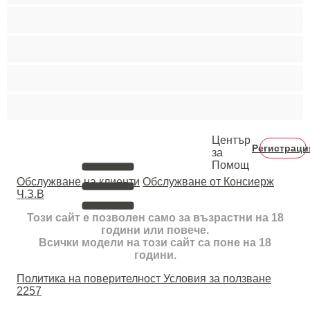
Тийнейджъри 18+
Фетиш
Цветнокожи
Червенокоси
Център
Регистраци
за
Помощ
Oбслужване на клиенти
Обслужване от Консиерж
Ч.З.В
Този сайт е позволен само за възрастни на 18
години или повече.
Всички модели на този сайт са поне на 18
години.
Политика на поверителност
Условия за ползване
2257