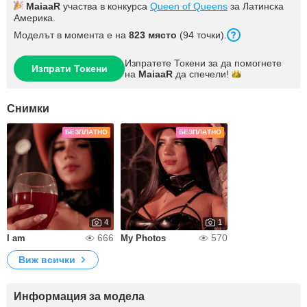
MaiaaR
участва в конкурса
Queen of Queens
за Латинска
Америка.
Моделът в момента е на
823 място
(94 точки).
Изпратете Токени за да помогнете
Изпрати Токени
на
MaiaaR
да
спечели!
Снимки
БЕЗПЛАТНО
БЕЗПЛАТНО
4
1
666
570
I am
My Photos
Виж всички
Информация за модела