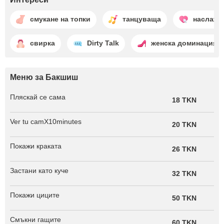
смукане на топки
танцуваща
наслажд
свирка
Dirty Talk
женска доминация
Меню за Бакшиш
Пляскай се сама
18 TKN
Ver tu camX10minutes
20 TKN
Покажи краката
26 TKN
Застани като куче
32 TKN
Покажи циците
50 TKN
Смъкни гащите
60 TKN